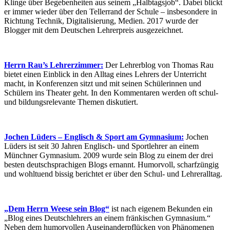
Klinge über Begebenheiten aus seinem „Halbtagsjob“. Dabei blickt
er immer wieder über den Tellerrand der Schule – insbesondere in
Richtung Technik, Digitalisierung, Medien. 2017 wurde der
Blogger mit dem Deutschen Lehrerpreis ausgezeichnet.
Herrn Rau’s Lehrerzimmer:
Der Lehrerblog von Thomas Rau
bietet einen Einblick in den Alltag eines Lehrers der Unterricht
macht, in Konferenzen sitzt und mit seinen Schülerinnen und
Schülern ins Theater geht. In den Kommentaren werden oft schul-
und bildungsrelevante Themen diskutiert.
Jochen Lüders – Englisch & Sport am Gymnasium:
Jochen
Lüders ist seit 30 Jahren Englisch- und Sportlehrer an einem
Münchner Gymnasium. 2009 wurde sein Blog zu einem der drei
besten deutschsprachigen Blogs ernannt. Humorvoll, scharfzüngig
und wohltuend bissig berichtet er über den Schul- und Lehreralltag.
„Dem Herrn Weese sein Blog“
ist nach eigenem Bekunden ein
„Blog eines Deutschlehrers an einem fränkischen Gymnasium.“
Neben dem humorvollen Auseinanderpflücken von Phänomenen