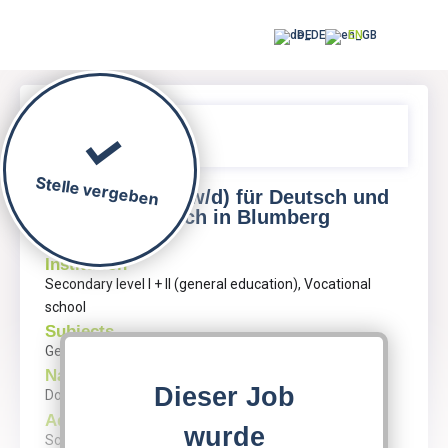
DE
EN
Stelle vergeben
Lehrkraft (m/w/d) für Deutsch und
Englisch in Blumberg
Institution
Secondary level I + II (general education), Vocational
school
Subjects
German Engineering, English
Name
Dieser Job
Docemus Campus Blumberg
Address
wurde
Schloßstr. 7A, 16356 Blumberg