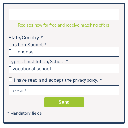
Share Job:
Register now for free and receive matching offers!
State/Country *
Position Sought *
Für den Docemus Campus Blumberg suchen wir freie
Köpfe, die mit neuen Ideen Zukunft mitgestalten.
Type of Institution/School *
Lehrkraft (m/w/d) für Deutsch und Englisch gesucht
Sie bieten uns
I have read and accept the
. *
privacy policy
Begeisterung für die Arbeit mit jungen Menschen
eine innere Haltung, die die Schule vom Schüler her
Send
denkt
* Mandatory fields
abgeschlossenes, fachbezogenes Hochschulstudium
Deutsche Sprachkenntnisse mindestens C1