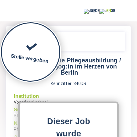
DE
EN
Stelle vergeben
Lehrkraft für die Pflegeausbildung /
Pflegepädagog:in im Herzen von
Berlin
Kennziffer: 340DR
Institution
Vocational school
Subjects
Pflege & Hygiene, Nursing
Dieser Job
Name
Pflegeschule
wurde
Address