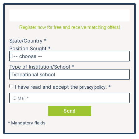
Register now for free and receive matching offers!
State/Country *
Position Sought *
Share Job:
Type of Institution/School *
Für eine
Pflegeschule im Herzen Berlins
suchen wir eine
I have read and accept the
. *
privacy policy
Lehrkraft für die Pflegeausbildung / Pflegepädagog:in
Ihr Arbeitgeber
Send
bildet seit 2012 erfolgreich Pflegefachkräfte aus. Das
* Mandatory fields
zwölfköpfige Team arbeitet eng zusammen und gestaltet
die Ausbildung und Lehre für die knapp 160