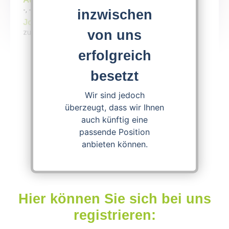
-, - Berlin
inzwischen
Job entry
von uns
zum nächstmöglichen Zeitpunkt
erfolgreich
Apply now!
besetzt
Wir sind jedoch
Download Job Offer
überzeugt, dass wir Ihnen
auch künftig eine
passende Position
anbieten können.
Hier können Sie sich bei uns
registrieren: