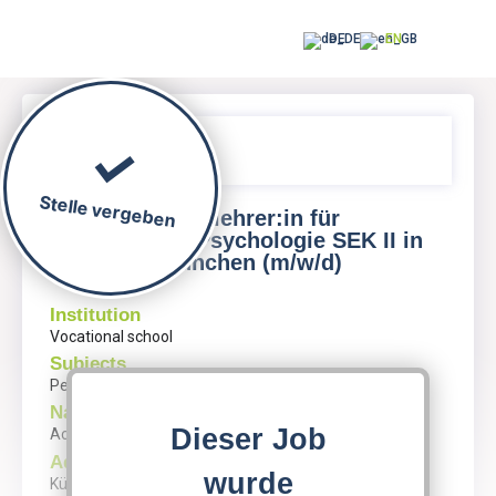
DE
EN
Stelle vergeben
Fachlehrer:in für
Pädagogik/Psychologie SEK II in
München (m/w/d)
Institution
Vocational school
Subjects
Pedagogy, Psychology
Name
Dieser Job
AcadeMedia Education
Address
wurde
Kühbachstraße 1, 81543 München