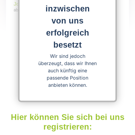
Job entry
inzwischen
ab September 2026
von uns
erfolgreich
Apply now!
besetzt
Download Job Offer
Wir sind jedoch
überzeugt, dass wir Ihnen
auch künftig eine
passende Position
anbieten können.
Hier können Sie sich bei uns
registrieren: