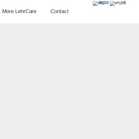
DE
EN
More LehrCare
Contact