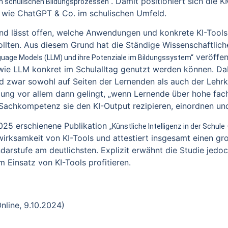
. Damit positioniert sich die
in schulischen Bildungsprozessen“
s wie ChatGPT & Co. im schulischen Umfeld.
st und lässt offen, welche Anwendungen und konkrete KI-Too
llten. Aus diesem Grund hat die Ständige Wissenschaftlic
veröffen
guage Models (LLM) und ihre Potenziale im Bildungssystem“
wie LLM konkret im Schulalltag genutzt werden können. Da
war sowohl auf Seiten der Lernenden als auch der Lehrkräf
ng vor allem dann gelingt, „wenn Lernende über hohe fachl
 Sachkompetenz sie den KI-Output rezipieren, einordnen un
2025 erschienene Publikation
„Künstliche Intelligenz in der Schu
nwirksamkeit von KI-Tools und attestiert insgesamt einen g
undarstufe am deutlichsten. Explizit erwähnt die Studie jed
 Einsatz von KI-Tools profitieren.
nline, 9.10.2024)