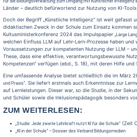
für die Bildungsverwaltung zum Umgang mit Künstlicher Intelligenz 
Länder – deutlich befürwortend zur Nutzung von KI-Tool
Doch der Begriff „Künstliche Intelligenz“ ist weit gefas
didaktischen Zweck in der Schule zum Einsatz kommen so
Kultusministerkonferenz 2024 das Impulspapier
„Large Lan
welchen Einfluss LLM auf Lehr-Lern-Prozesse haben und 
Voraussetzungen zur kompetenten Nutzung der LLM – und z
These, dass eine effektive, verantwortungsbewusste Nutzu
Kompetenzen“ verfügen (ebd., S. 18), mit deren Hilfe und
Eine umfassende Analyse bietet schließlich die im März 
. Sie liefert erstmals auch Erkenntnisse zur Ler
und Praxis“
auf Lernleistungen. Dieser war, so die Studie, in der Sek
und Schüler sowie die Inklusionspädagogik besonders vom
ZUM WEITERLESEN:
(Zeit O
„Studie: Jede zweite Lehrkraft nutzt KI für die Schule“
„
KI in der Schule“ – Dossier des Verband Bildungsmedien