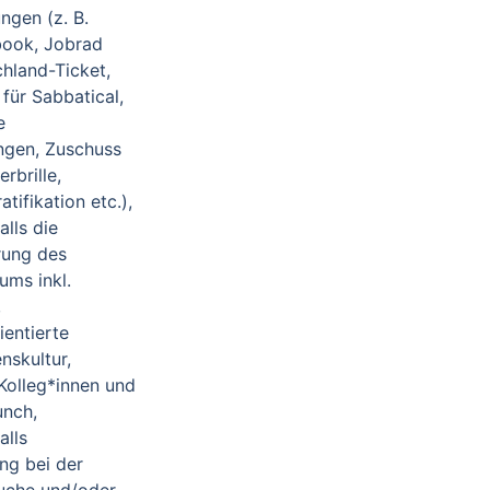
ngen (z. B.
book, Jobrad
hland-Ticket,
 für Sabbatical,
e
ngen, Zuschuss
rbrille,
tifikation etc.),
lls die
erung des
ums inkl.
,
ientierte
skultur,
Kolleg*innen und
unch,
alls
ng bei der
che und/oder