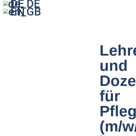
DE
EN
Lehr
und
Doze
für
Pfle
(m/w