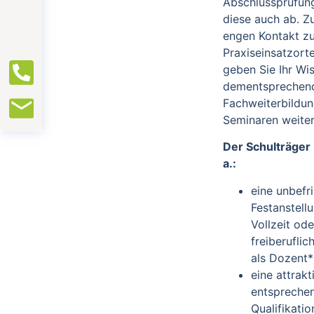
Abschlussprüfun
diese auch ab. Z
engen Kontakt z
Praxiseinsatzort
geben Sie Ihr Wi
dementsprechend
Fachweiterbildu
Seminaren weiter
Der Schulträger 
a.:
eine unbefri
Festanstellu
Vollzeit od
freiberufli
als Dozent*
eine attrak
entsprechen
Qualifikati