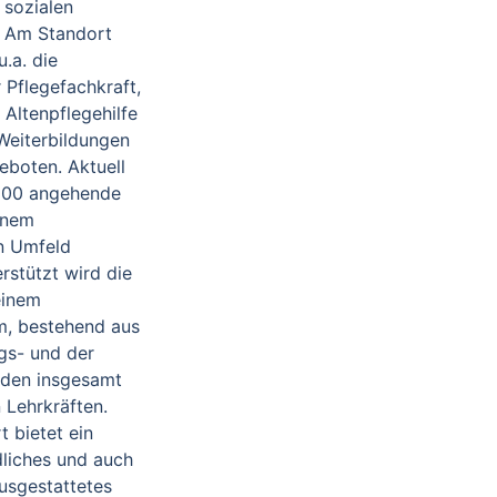
 sozialen
. Am Standort
.a. die
 Pflegefachkraft,
 Altenpflegehilfe
Weiterbildungen
eboten. Aktuell
 200 angehende
einem
en Umfeld
rstützt wird die
einem
m, bestehend aus
gs- und der
 den insgesamt
 Lehrkräften.
 bietet ein
liches und auch
ausgestattetes