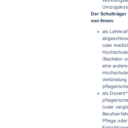
Umzugskost
Der Schulträger
von Ihnen:
als Lehrkraf
abgeschlos
oder mediz
Hochschula
(Bachelor o
eine ander
Hochschulau
Verbindung
pflegerisch
als Dozent*
pflegerisch
(oder vergl
Berufserfah
Pflege oder
Einrichtung