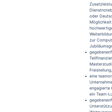
Zusatzleistu
Dienstnote
oder Deutsc
Möglichkeit
hochwertig
Weiterbildu
zur Compute
Jubiläumsgra
gegebenenfa
Teilfinanzi
Masterstudi
Freistellung
eine teamor
Unternehmen
engagierte 
ein Team-L
gegebenenf
Unterstützu
Wohnungssu