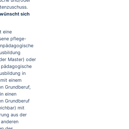
enzuschuss.
 wünscht sich
t eine
sene pflege-
inpädagogische
usbildung
der Master) oder
e pädagogische
sbildung in
 mit einem
en Grundberuf,
in einen
en Grundberuf
eichbar) mit
rung aus der
 anderen
en des