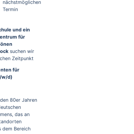
nächstmöglichen
Termin
chule und ein
entrum für
chönen
tock
suchen wir
chen Zeitpunkt
nten für
/w/d)
it den 80er Jahren
deutschen
hmens, das an
tandorten
s dem Bereich