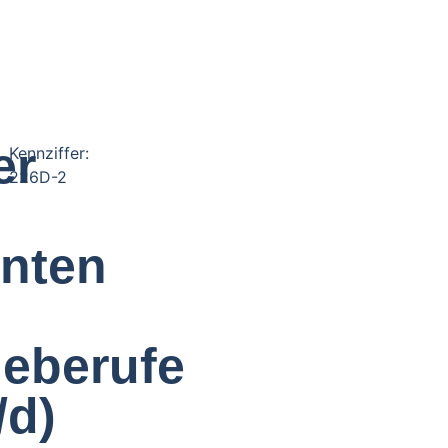
er
Kennziffer:
226D-2
nten
geberufe
/d)