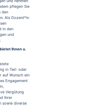
gen und nehmen
udem pflegen Sie
u den
en. Als Dozent*in
ssen
 in den
ngen und
.
bietet Ihnen u.
stete
ng in Teil- oder
er auf Wunsch ein
ches Engagement
in,
tive Vergütung
d Ihrer
on sowie diverse