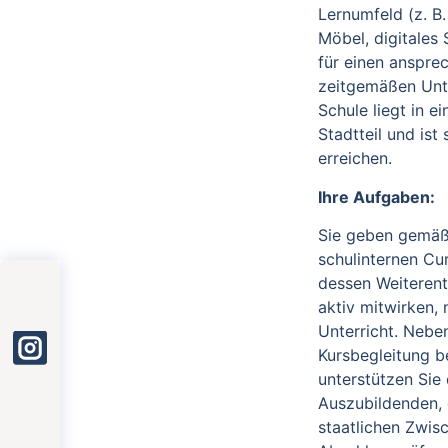
Lernumfeld (z. B
Möbel, digitales S
für einen anspre
zeitgemäßen Unte
Schule liegt in e
Stadtteil und ist
erreichen.
Ihre Aufgaben:
Sie geben gemä
schulinternen Cur
dessen Weiterent
aktiv mitwirken,
Unterricht. Nebe
Kursbegleitung b
unterstützen Sie 
Auszubildenden, 
staatlichen Zwis