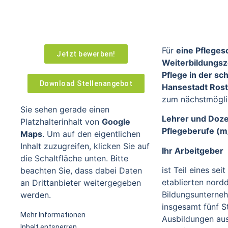
Für
eine Pfleges
Jetzt bewerben!
Weiterbildungsz
Pflege in der s
Download Stellenangebot
Hansestadt Ros
zum nächstmögli
Sie sehen gerade einen
Lehrer und Doze
Platzhalterinhalt von
Google
Pflegeberufe (m
Maps
. Um auf den eigentlichen
Inhalt zuzugreifen, klicken Sie auf
Ihr Arbeitgeber
die Schaltfläche unten. Bitte
ist Teil eines se
beachten Sie, dass dabei Daten
etablierten nord
an Drittanbieter weitergegeben
Bildungsunterne
werden.
insgesamt fünf S
Mehr Informationen
Ausbildungen au
Inhalt entsperren