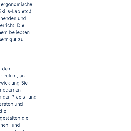
. ergonomische
kills-Lab etc.)
chenden und
rricht. Die
inem beliebten
 sehr gut zu
ß dem
riculum, an
wicklung Sie
 modernen
n der Praxis- und
eraten und
die
gestalten die
chen- und