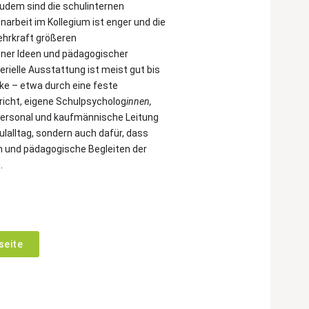
Zudem sind die schulinternen
rbeit im Kollegium ist enger und die
Lehrkraft größeren
ner Ideen und pädagogischer
rielle Ausstattung ist meist gut bis
cke – etwa durch eine feste
richt, eigene Schulpsycholog
innen,
personal und kaufmännische Leitung
ulalltag, sondern auch dafür, dass
en und pädagogische Begleiten der
.
seite