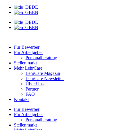
Zum
DE
Inhalt
EN
wechseln
DE
EN
Für Bewerber
Für Arbeitgeber
Personalberatung
Stellenmarkt
Mehr LehrCare
LehrCare Magazin
LehrCare Newsletter
Über Uns
Partner
FAQ
Kontakt
Für Bewerber
Für Arbeitgeber
Personalberatung
Stellenmarkt