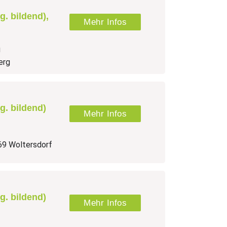
lg. bildend),
Mehr Infos
g
emeinbildender
erg
ldung –
lg. bildend)
Mehr Infos
69 Woltersdorf
lg. bildend)
Mehr Infos
ule,