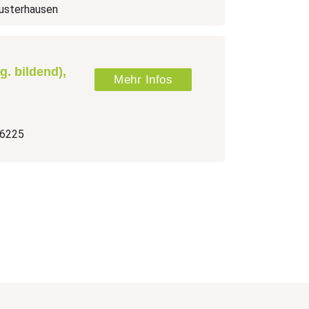
Wusterhausen
lg. bildend),
Mehr Infos
16225
r Lehrkräfte) oder
Master, Diplom),
r*innen in der
higkeit,