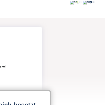
DE
EN
avel
Grundschule
eich besetzt