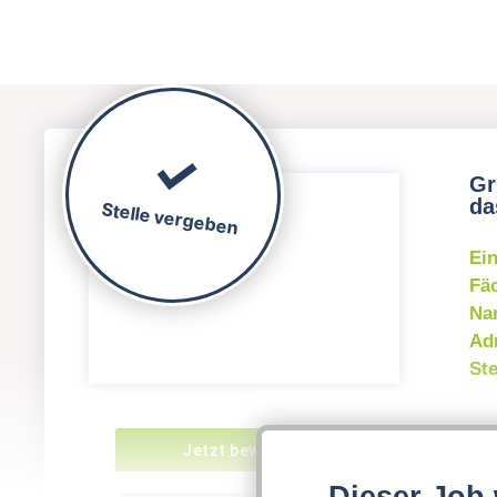
Gr
da
Stelle vergeben
Ei
Fä
Na
Ad
Ste
Die
Jetzt bewerben!
Bra
Dieser Job 