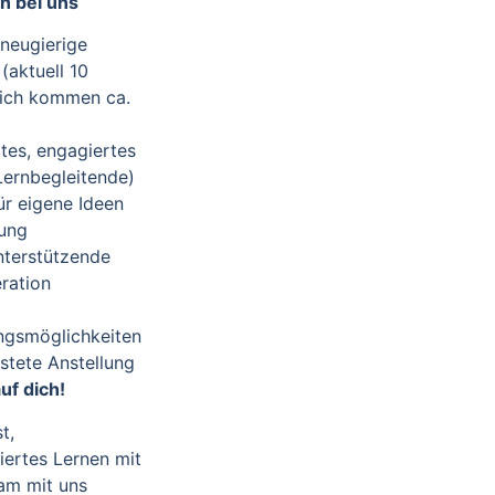
h bei uns
 neugierige
(aktuell 10
rlich kommen ca.
rtes, engagiertes
ernbegleitende)
ür eigene Ideen
tung
nterstützende
ration
ngsmöglichkeiten
istete Anstellung
uf dich!
t,
iertes Lernen mit
am mit uns