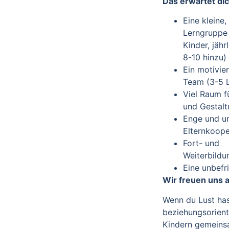
Das erwartet dic
Eine kleine,
Lerngruppe 
Kinder, jäh
8-10 hinzu)
Ein motivie
Team (3-5 L
Viel Raum f
und Gestal
Enge und u
Elternkoope
Fort- und
Weiterbildu
Eine unbefr
Wir freuen uns a
Wenn du Lust has
beziehungsorient
Kindern gemeins