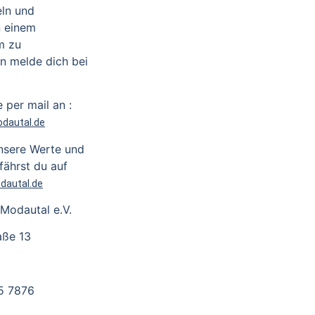
eln und
n einem
m zu
n melde dich bei
 per mail an :
dautal.de
nsere Werte und
fährst du auf
dautal.de
 Modautal e.V.
aße 13
05 7876