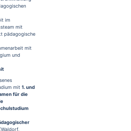
dagogischen
it im
gsteam mit
t pädagogische
menarbeit mit
legium und
it
senes
udium mit
1. und
amen für die
le
chulstudium
pädagogischer
(Waldorf,