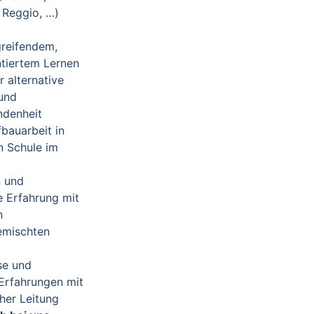
 Reggio, …)
greifendem,
ntiertem Lernen
r alternative
und
ndenheit
fbauarbeit in
en Schule im
n und
e Erfahrung mit
n
emischten
se und
 Erfahrungen mit
her Leitung