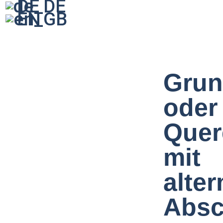
DE
EN
Grun
oder
Quer
mit
alte
Absc