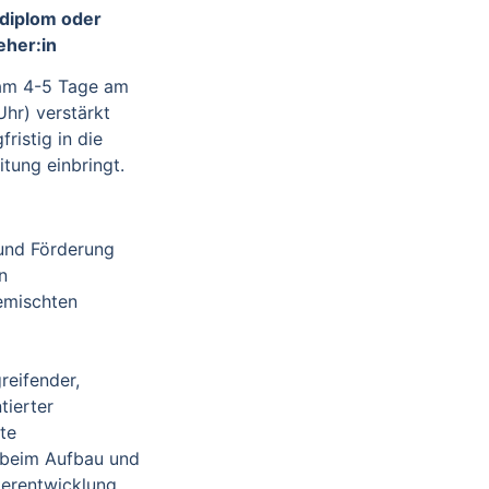
idiplom oder
eher:in
eam 4-5 Tage am
Uhr) verstärkt
fristig in die
tung einbringt.
und Förderung
n
emischten
reifender,
tierter
te
 beim Aufbau und
terentwicklung