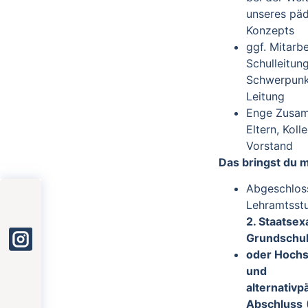
unseres pä
Konzepts
ggf. Mitarbe
Schulleitun
Schwerpunk
Leitung
Enge Zusam
Eltern, Kol
Vorstand
Das bringst du m
Abgeschlos
Lehramtsst
2. Staatsex
Grundschu
oder Hochs
und
alternativ
Abschluss