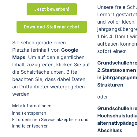
Unsere freie Schu
Jetzt bewerben!
Lernort gestartet
und voller Ideen.
Download Stellenangebot
jahrgangsübergre
1 bis 4. Damit w
Sie sehen gerade einen
aufbauen können
Platzhalterinhalt von
Google
sofort eine:n
Maps
. Um auf den eigentlichen
Grundschullehrer
Inhalt zuzugreifen, klicken Sie auf
2.Staatsexamen
die Schaltfläche unten. Bitte
in jahrgangsgem
beachten Sie, dass dabei Daten
Strukturen
an Drittanbieter weitergegeben
werden.
oder
Mehr Informationen
Grundschullehre
Inhalt entsperren
Hochschulstudi
Erforderlichen Service akzeptieren und
alternativpädag
Inhalte entsperren
Abschluss