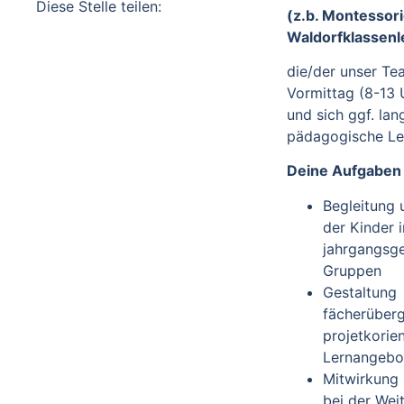
Diese Stelle teilen:
(z.b. Montessor
Waldorfklassenl
die/der unser T
Vormittag (8-13 
und sich ggf. lang
pädagogische Lei
Deine Aufgaben
Begleitung 
der Kinder i
jahrgangsg
Gruppen
Gestaltung
fächerüberg
projetkorien
Lernangebo
Mitwirkung
bei der Wei