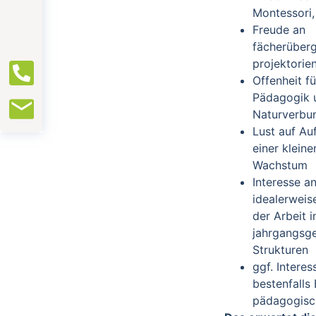
Montessori,
Freude an
fächerüber
projektorie
Offenheit fü
Pädagogik 
Naturverbu
Lust auf Au
einer klein
Wachstum
Interesse a
idealerweis
der Arbeit i
jahrgangsg
Strukturen
ggf. Interes
bestenfalls
pädagogisc