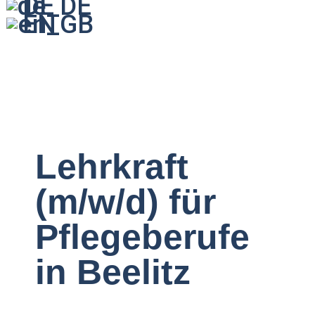
DE
EN
Lehrkraft
(m/w/d) für
Pflegeberufe
in Beelitz