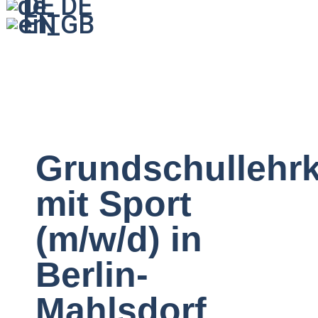
DE
EN
Grundschullehrk
mit Sport
(m/w/d) in
Berlin-
Mahlsdorf