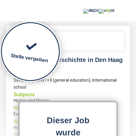
DE
EN
Stelle vergeben
Lehrkraft für Geschichte in Den Haag
Institution
Secondary level I + II (general education), International
school
Subjects
History and History
Name
Europese School Den Haag
Dieser Job
Address
Houtrustweg 2, 2566 HA Den Haag
wurde
Job entry