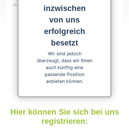
ab sofort möglich oder August 2026
inzwischen
von uns
Apply now!
erfolgreich
besetzt
Download Job Offer
Wir sind jedoch
überzeugt, dass wir Ihnen
auch künftig eine
passende Position
anbieten können.
Hier können Sie sich bei uns
registrieren: