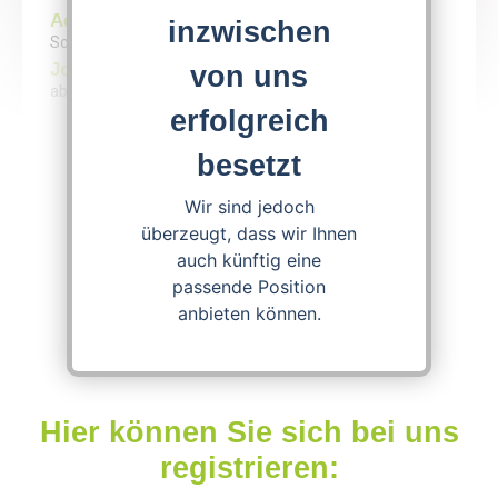
Address
inzwischen
Schönfließer Str. 16 - 24, 16548 Glienicke
von uns
Job entry
ab sofort möglich
erfolgreich
besetzt
Apply now!
Wir sind jedoch
überzeugt, dass wir Ihnen
Download Job Offer
auch künftig eine
passende Position
anbieten können.
Hier können Sie sich bei uns
registrieren: