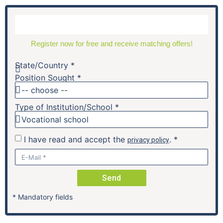
Register now for free and receive matching offers!
State/Country *
Position Sought *
Share Job:
Type of Institution/School *
I have read and accept the
. *
privacy policy
Wir, die ASG – Anerkannte Schulgesellschaft mbH, sind ein
freier Träger staatlich genehmigter und anerkannter
Ersatzschulen sowie Kindertagesstätten. Unser
Send
Angebotsspektrum reicht von der Kinderkrippe bis zum
Gymnasium, von der Berufsausbildung bis zur
* Mandatory fields
Weiterbildung. Wir sind mit unseren Standorten in
Sachsen, Niedersachsen, Schleswig-Holstein,