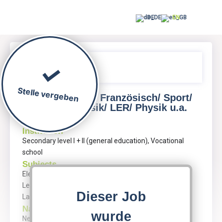
DE
EN
Stelle vergeben
Lehrkräfte für Französisch/ Sport/
Mathe/ Physik/ LER/ Physik u.a.
Institution
Secondary level I + II (general education), Vocational
school
Subjects
Electrical Engineering, French Studies, LER -
Lebenskunde/ Ethik / Religion, Mathematics, Physics,
Dieser Job
Law, Sports, Economics
Name
wurde
Neues Gymnasium Glienicke