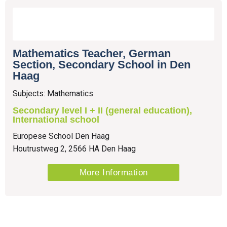
Brandenburg und Berlin vertreten.
Wir suchen ab sofort Lehrer (m/w/d) für die Fächer
LER/Französisch/Sport/Mathematik/Physik/Elektrotechnik/E
Wirtschaftswissenschaften und Recht
Mathematics Teacher, German
Section, Secondary School in Den
für unser Berufliches sowie Neues Gymnasium Glienicke
Haag
Ihre Aufgaben:
Subjects: Mathematics
Vorbereitung, Planung und Nachbereitung des
Secondary level I + II (general education),
International school
Unterrichts
Europese School Den Haag
organisatorische und pädagogische Mitgestaltung
Houtrustweg 2, 2566 HA Den Haag
des Unterrichts
Begleitung der Schüler in offenen Lernsituationen
More Information
Planung von Projekten in Kooperation mit den
anderen Fachlehrern
Elternkontakte pflegen